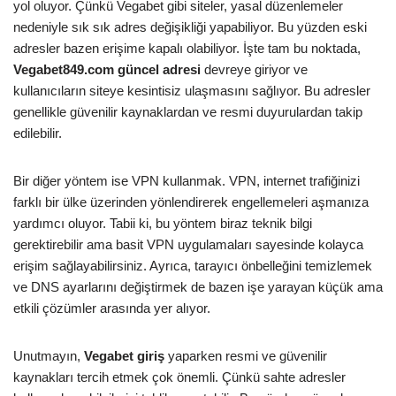
yol oluyor. Çünkü Vegabet gibi siteler, yasal düzenlemeler
nedeniyle sık sık adres değişikliği yapabiliyor. Bu yüzden eski
adresler bazen erişime kapalı olabiliyor. İşte tam bu noktada,
Vegabet849.com güncel adresi
devreye giriyor ve
kullanıcıların siteye kesintisiz ulaşmasını sağlıyor. Bu adresler
genellikle güvenilir kaynaklardan ve resmi duyurulardan takip
edilebilir.
Bir diğer yöntem ise VPN kullanmak. VPN, internet trafiğinizi
farklı bir ülke üzerinden yönlendirerek engellemeleri aşmanıza
yardımcı oluyor. Tabii ki, bu yöntem biraz teknik bilgi
gerektirebilir ama basit VPN uygulamaları sayesinde kolayca
erişim sağlayabilirsiniz. Ayrıca, tarayıcı önbelleğini temizlemek
ve DNS ayarlarını değiştirmek de bazen işe yarayan küçük ama
etkili çözümler arasında yer alıyor.
Unutmayın,
Vegabet giriş
yaparken resmi ve güvenilir
kaynakları tercih etmek çok önemli. Çünkü sahte adresler