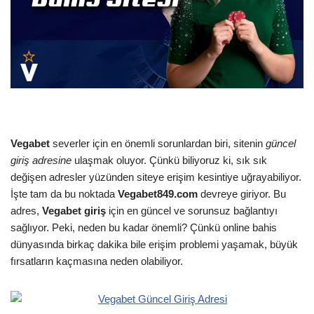
Vegabet
severler için en önemli sorunlardan biri, sitenin
güncel
giriş adresine
ulaşmak oluyor. Çünkü biliyoruz ki, sık sık
değişen adresler yüzünden siteye erişim kesintiye uğrayabiliyor.
İşte tam da bu noktada
Vegabet849.com
devreye giriyor. Bu
adres,
Vegabet giriş
için en güncel ve sorunsuz bağlantıyı
sağlıyor. Peki, neden bu kadar önemli? Çünkü online bahis
dünyasında birkaç dakika bile erişim problemi yaşamak, büyük
fırsatların kaçmasına neden olabiliyor.