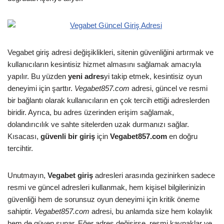
Vegabet giriş adresi değişiklikleri, sitenin güvenliğini artırmak ve
kullanıcıların kesintisiz hizmet almasını sağlamak amacıyla
yapılır. Bu yüzden
yeni adres
yi takip etmek, kesintisiz oyun
deneyimi için şarttır.
Vegabet857.com
adresi, güncel ve resmi
bir bağlantı olarak kullanıcıların en çok tercih ettiği adreslerden
biridir. Ayrıca, bu adres üzerinden erişim sağlamak,
dolandırıcılık ve sahte sitelerden uzak durmanızı sağlar.
Kısacası,
güvenli bir giriş
için
Vegabet857.com
en doğru
tercihtir.
Unutmayın,
Vegabet giriş
adresleri arasında gezinirken sadece
resmi ve güncel adresleri kullanmak, hem kişisel bilgilerinizin
güvenliği hem de sorunsuz oyun deneyimi için kritik öneme
sahiptir.
Vegabet857.com
adresi, bu anlamda size hem kolaylık
hem de güven sunar. Eğer adres değişirse, resmi kaynaklar ve