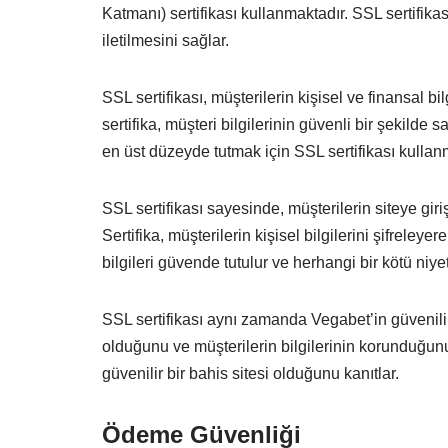
Katmanı) sertifikası kullanmaktadır. SSL sertifikası,
iletilmesini sağlar.
SSL sertifikası, müşterilerin kişisel ve finansal b
sertifika, müşteri bilgilerinin güvenli bir şekilde
en üst düzeyde tutmak için SSL sertifikası kullan
SSL sertifikası sayesinde, müşterilerin siteye gi
Sertifika, müşterilerin kişisel bilgilerini şifreley
bilgileri güvende tutulur ve herhangi bir kötü niyet
SSL sertifikası aynı zamanda Vegabet’in güvenilirli
olduğunu ve müşterilerin bilgilerinin korunduğunu 
güvenilir bir bahis sitesi olduğunu kanıtlar.
Ödeme Güvenliği