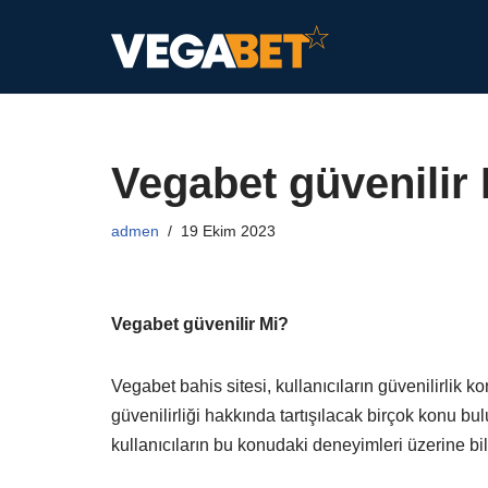
İçeriğe
geç
Vegabet güvenilir
admen
19 Ekim 2023
Vegabet güvenilir Mi?
Vegabet bahis sitesi, kullanıcıların güvenilirlik 
güvenilirliği hakkında tartışılacak birçok konu b
kullanıcıların bu konudaki deneyimleri üzerine bi