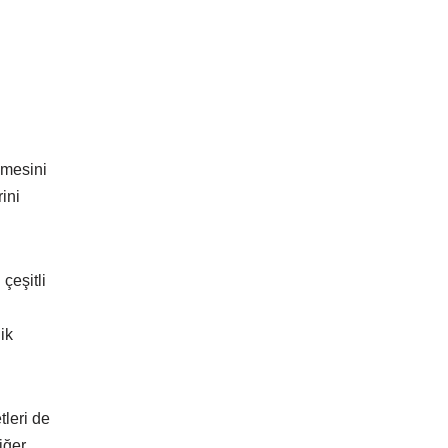
lmesini
ini
çeşitli
ik
tleri de
iğer