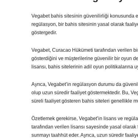
Vegabet bahis sitesinin güvenilirliği konusunda 
regülasyon, bir bahis sitesinin yasal olarak faali
göstergedir.
Vegabet, Curacao Hükümeti tarafından verilen bir 
gösterdiğini ve müşterilerine güvenilir bir oyun de
lisansı, bahis sitelerinin adil oyun politikalarına 
Ayrıca, Vegabet’in regülasyon durumu da güvenili
olup uzun süredir faaliyet göstermektedir. Bu, Veg
süreli faaliyet gösteren bahis siteleri genellikle 
Özetlemek gerekirse, Vegabet’in lisans ve regül
tarafından verilen lisansı sayesinde yasal olarak
sunmayı taahhüt eder. Ayrıca, uzun süredir faaliy