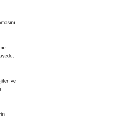
unmasını
eme
sayede,
ileri ve
ı
rin