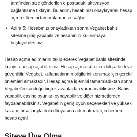
tarafından size gönderilen e-postadaki aktivasyon
bağlantısına tıklayın. Bu adım, hesabınızı onaylayarak hesap
açma sürecini tamamlamanızı sağlar.
Adım 5: Hesabınızı onayladıktan sonra Vegabet bahis
sitesine giriş yapabilir ve hesabınızı kullanmaya
başlayabilirsiniz.
Hesap açma adımlarını takip ederek Vegabet bahis sitesinde
kolayca hesap açabilirsiniz. Hesap açma süreci oldukça hızlı ve
güvenlidir. Vegabet, kullanıcılarının bilgilerini korumak için gerekli
önlemleri almaktadır. Hesap açma işlemini tamamladıktan sonra
Vegabet’in sunduğu birçok avantajdan yararlanabilirsiniz. Bahis
yapabilir, casino oyunları oynayabilir ve diğer hizmetlerden
faydalanabilirsiniz. Vegabet’in geniş oyun seçenekleri ve yüksek
kazanç fırsatlarıyla dolu dünyasına adım atmak için hemen
hesap açın!
Siteye Üye Olma