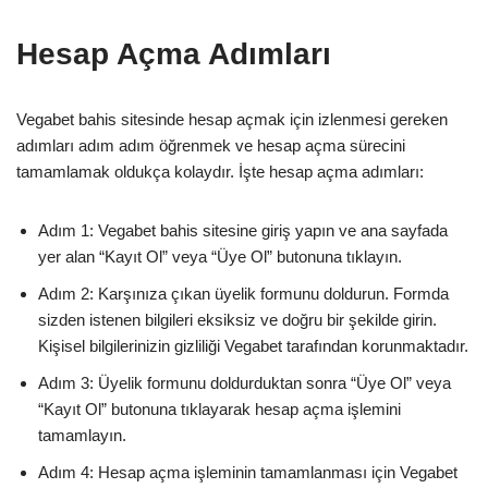
Hesap Açma Adımları
Vegabet bahis sitesinde hesap açmak için izlenmesi gereken
adımları adım adım öğrenmek ve hesap açma sürecini
tamamlamak oldukça kolaydır. İşte hesap açma adımları:
Adım 1: Vegabet bahis sitesine giriş yapın ve ana sayfada
yer alan “Kayıt Ol” veya “Üye Ol” butonuna tıklayın.
Adım 2: Karşınıza çıkan üyelik formunu doldurun. Formda
sizden istenen bilgileri eksiksiz ve doğru bir şekilde girin.
Kişisel bilgilerinizin gizliliği Vegabet tarafından korunmaktadır.
Adım 3: Üyelik formunu doldurduktan sonra “Üye Ol” veya
“Kayıt Ol” butonuna tıklayarak hesap açma işlemini
tamamlayın.
Adım 4: Hesap açma işleminin tamamlanması için Vegabet