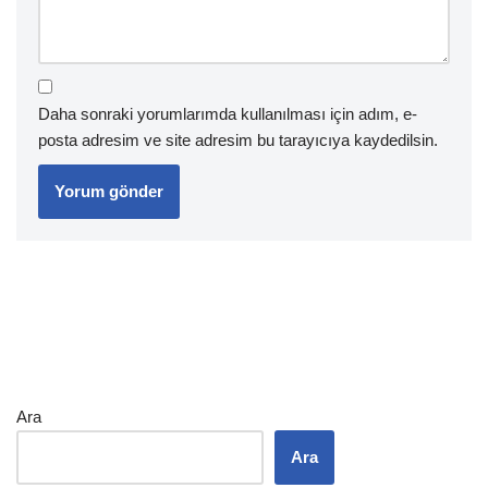
Daha sonraki yorumlarımda kullanılması için adım, e-
posta adresim ve site adresim bu tarayıcıya kaydedilsin.
Ara
Ara