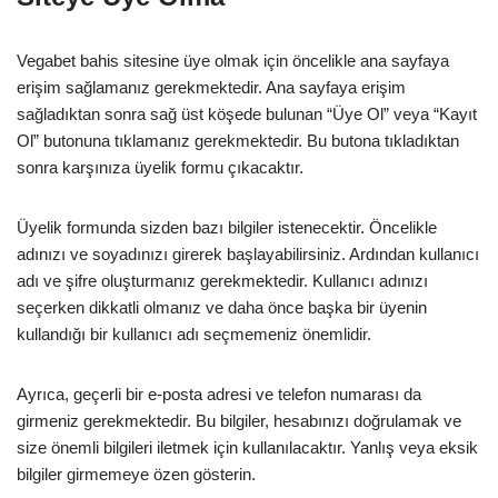
Vegabet bahis sitesine üye olmak için öncelikle ana sayfaya
erişim sağlamanız gerekmektedir. Ana sayfaya erişim
sağladıktan sonra sağ üst köşede bulunan “Üye Ol” veya “Kayıt
Ol” butonuna tıklamanız gerekmektedir. Bu butona tıkladıktan
sonra karşınıza üyelik formu çıkacaktır.
Üyelik formunda sizden bazı bilgiler istenecektir. Öncelikle
adınızı ve soyadınızı girerek başlayabilirsiniz. Ardından kullanıcı
adı ve şifre oluşturmanız gerekmektedir. Kullanıcı adınızı
seçerken dikkatli olmanız ve daha önce başka bir üyenin
kullandığı bir kullanıcı adı seçmemeniz önemlidir.
Ayrıca, geçerli bir e-posta adresi ve telefon numarası da
girmeniz gerekmektedir. Bu bilgiler, hesabınızı doğrulamak ve
size önemli bilgileri iletmek için kullanılacaktır. Yanlış veya eksik
bilgiler girmemeye özen gösterin.