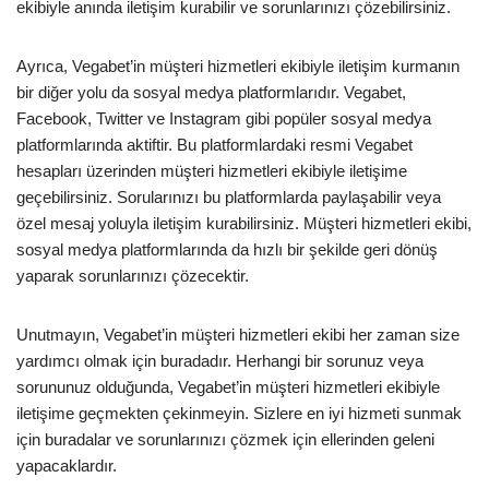
ekibiyle anında iletişim kurabilir ve sorunlarınızı çözebilirsiniz.
Ayrıca, Vegabet’in müşteri hizmetleri ekibiyle iletişim kurmanın
bir diğer yolu da sosyal medya platformlarıdır. Vegabet,
Facebook, Twitter ve Instagram gibi popüler sosyal medya
platformlarında aktiftir. Bu platformlardaki resmi Vegabet
hesapları üzerinden müşteri hizmetleri ekibiyle iletişime
geçebilirsiniz. Sorularınızı bu platformlarda paylaşabilir veya
özel mesaj yoluyla iletişim kurabilirsiniz. Müşteri hizmetleri ekibi,
sosyal medya platformlarında da hızlı bir şekilde geri dönüş
yaparak sorunlarınızı çözecektir.
Unutmayın, Vegabet’in müşteri hizmetleri ekibi her zaman size
yardımcı olmak için buradadır. Herhangi bir sorunuz veya
sorununuz olduğunda, Vegabet’in müşteri hizmetleri ekibiyle
iletişime geçmekten çekinmeyin. Sizlere en iyi hizmeti sunmak
için buradalar ve sorunlarınızı çözmek için ellerinden geleni
yapacaklardır.