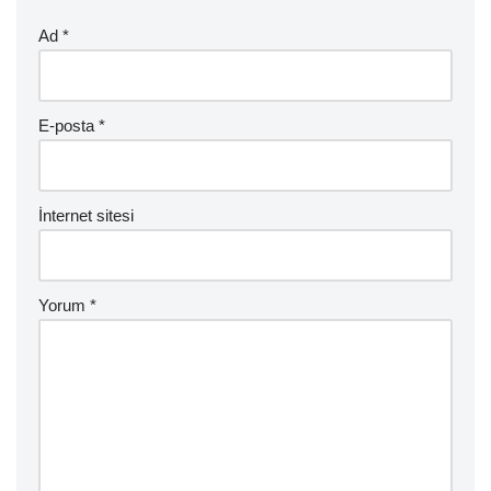
Ad
*
E-posta
*
İnternet sitesi
Yorum
*