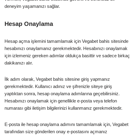
deneyim yaşamanızı sağlar.
Hesap Onaylama
Hesap açma işlemini tamamlamak için Vegabet bahis sitesinde
hesabınızı onaylamanız gerekmektedir. Hesabınızı onaylamak
için izlemeniz gereken adımlar oldukça basittir ve sadece birkaç
dakikanızı alır.
İlk adım olarak, Vegabet bahis sitesine giriş yapmanız
gerekmektedir. Kullanıcı adınız ve şifrenizle siteye giriş
yaptıktan sonra, hesap onaylama adımlarına geçebilirsiniz.
Hesabınızı onaylamak için genellikle e-posta veya telefon
numarası gibi iletişim bilgilerinizi kullanmanız gerekmektedir.
E-posta ile hesap onaylama adımını tamamlamak için, Vegabet
tarafından size gönderilen onay e-postasını açmanız