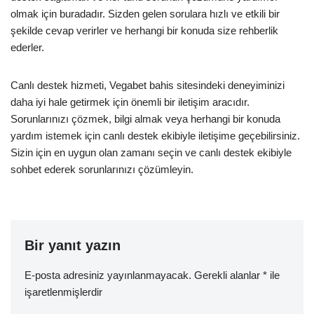
olmak için buradadır. Sizden gelen sorulara hızlı ve etkili bir
şekilde cevap verirler ve herhangi bir konuda size rehberlik
ederler.
Canlı destek hizmeti, Vegabet bahis sitesindeki deneyiminizi
daha iyi hale getirmek için önemli bir iletişim aracıdır.
Sorunlarınızı çözmek, bilgi almak veya herhangi bir konuda
yardım istemek için canlı destek ekibiyle iletişime geçebilirsiniz.
Sizin için en uygun olan zamanı seçin ve canlı destek ekibiyle
sohbet ederek sorunlarınızı çözümleyin.
Bir yanıt yazın
E-posta adresiniz yayınlanmayacak.
Gerekli alanlar
*
ile
işaretlenmişlerdir