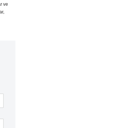
ar ve
ar,