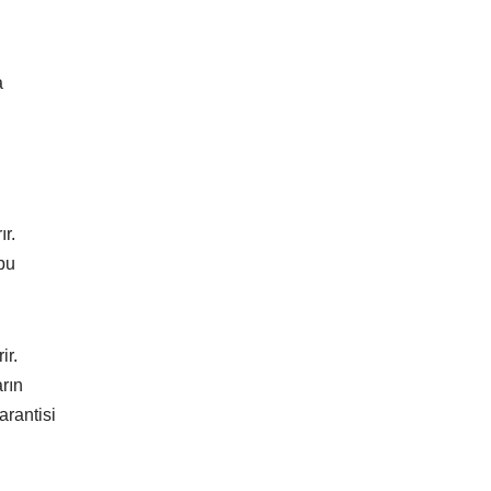
a
ır.
bu
ir.
arın
arantisi