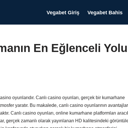
Vegabet Giriş
Vegabet Bahis
manın En Eğlenceli Yolu
asino oyunlarıdır. Canlı casino oyunları, gerçek bir kumarhane
osfer yaratır. Bu makalede, canlı casino oyunlarının avantajlar
aktır. Canlı casino oyunları, online kumarhane platformları aracıl
ar, gerçek zamanlı olarak yayınlanan HD kalitesindeki görüntüle