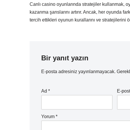
Canlı casino oyunlarında stratejiler kullanmak, o
kazanma şanslarını artırır. Ancak, her oyunda fark
tercih ettikleri oyunun kurallarını ve stratejilerin
Bir yanıt yazın
E-posta adresiniz yayınlanmayacak.
Gerekl
Ad
*
E-pos
Yorum
*