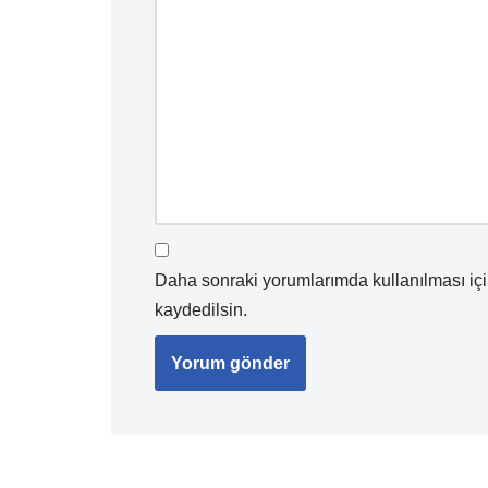
Daha sonraki yorumlarımda kullanılması içi
kaydedilsin.