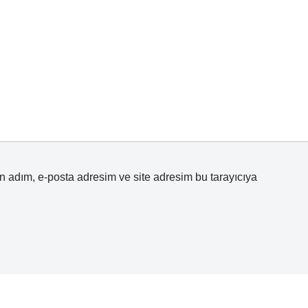
n adım, e-posta adresim ve site adresim bu tarayıcıya