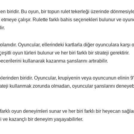
en biridir. Bu oyun, bir topun rulet tekerleği üzerinde dönmesiyl
etmeye çalışır. Rulette farklı bahis seçenekleri bulunur ve oyun
ir.
olanıdır. Oyuncular, ellerindeki kartlarla diğer oyunculara karşı 
itli oyun türleri bulunur ve her biri farklı bir strateji gerektirir.
cerilerini kullanarak kazanma şanslarını artırabilir.
lerinden biridir. Oyuncular, krupiyenin veya oyuncunun elinin 9
ateji kullanmak zorunda olmadan, oyuncular şanslarını deneyebi
rklı oyun deneyimleri sunar ve her biri farklı bir heyecan sağlar
i ve kazançlı bir deneyim yaşayabilirler.