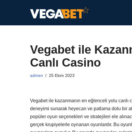
İçeriğe
geç
Vegabet ile Kazan
Canlı Casino
admen
25 Ekim 2023
Vegabet ile kazanmanın en eğlenceli yolu canlı c
deneyimi sunarak heyecan ve patlama dolu bir atm
popüler oyun seçenekleri ve stratejileri ele alınac
gerçek krupiyelerle oynanan oyunlardır. Bu oyunl